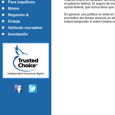
Cuando ocurre un desastre, las recl
viviendas
Para inquilinos
el gobierno federal. El seguro de in
ayuda federal, que nunca tiene que 
Motos
En general, una política no entra en
Negocios &
pronóstico del tiempo anuncia un al
comercial
Granja
estará asegurado si usted compra u
Vehículo recreativo
Inundación