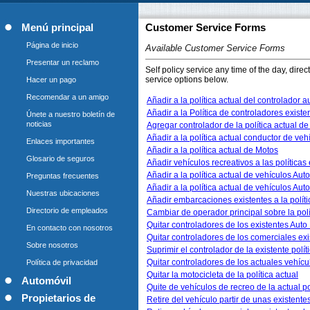
Menú principal
Customer Service Forms
Página de inicio
Available Customer Service Forms
Presentar un reclamo
Self policy service any time of the day, dire
service options below.
Hacer un pago
Recomendar a un amigo
Añadir a la política actual del controlador 
Añadir a la Política de controladores exist
Únete a nuestro boletín de
noticias
Agregar controlador de la política actual d
Añadir a la política actual conductor de veh
Enlaces importantes
Añadir a la política actual de Motos
Glosario de seguros
Añadir vehículos recreativos a las políticas
Añadir a la política actual de vehículos Auto
Preguntas frecuentes
Añadir a la política actual de vehículos Aut
Nuestras ubicaciones
Añadir embarcaciones existentes a la políti
Directorio de empleados
Cambiar de operador principal sobre la pol
Quitar controladores de los existentes Auto 
En contacto con nosotros
Quitar controladores de los comerciales exi
Sobre nosotros
Suprimir el controlador de la existente polí
Quitar controladores de los actuales vehícu
Política de privacidad
Quitar la motocicleta de la política actual
Automóvil
Quite de vehículos de recreo de la actual po
Propietarios de
Retire del vehículo partir de unas existentes